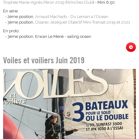
Trophée Marie-Agnès Péron 2019
(
Winches Club
) - Mini 6.50
En série:
- 2ème position,
Arnaud Machado - Du Leman a l'Ocean
- 3ème position,
Cloarec-Jézéquel Objectif Mini-Transat 2019 et 2021
En proto:
- 3ème position, Erwan Le Mené - sailing ocean
Voiles et voiliers Juin 2019