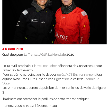
4 MARCH 2020
Quel duo pour
La Transat AG2R La Mondiale
2020
Le 19 avril prochain,
Pierre Leboucher
s’élancera de Concarneau pour
rallier St-Barthélémy.
Pour sa 2ème participation, le skipper de
GUYOT Environnement
fera
équipe avec Fred Duthil, marin et dirigeant de la voilerie
Technique
Voile
.
Les 2 marins collaborent depuis l’an dernier sur le jeu de voile du Figaro
3.
Ils aimeraient accrocher le podium de cette transatlantique !
Rendez-vous le 19 avril à Concarneau !