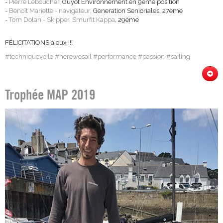
-
Pierre Leboucher
, Guyot Environnement en 9ème position
-
Benoît Mariette - navigateur
, Generation Senioriales, 27ème
-
Tom Dolan - Skipper
,
Smurfit Kappa
, 29ème
FÉLICITATIONS à eux !!!
#
techniquevoile
#
herewesail
#
performance
#
passion
#
sailing
Trophée MAP 2019