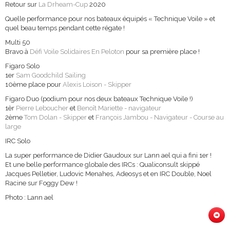
Retour sur
La Drheam-Cup
2020
Quelle performance pour nos bateaux équipés « Technique Voile » et
quel beau temps pendant cette régate !
Multi 50
Bravo à
Défi Voile Solidaires En Peloton
pour sa première place !
Figaro Solo
1er
Sam Goodchild Sailing
10ème place pour
Alexis Loison - Skipper
Figaro Duo (podium pour nos deux bateaux Technique Voile !)
1èr
Pierre Leboucher
et
Benoît Mariette - navigateur
2ème
Tom Dolan - Skipper
et
François Jambou - Navigateur - Course au
large
IRC Solo
La super performance de Didier Gaudoux sur Lann ael qui a fini 1er !
Et une belle performance globale des IRCs : Qualiconsult skippé
Jacques Pelletier, Ludovic Menahes, Adeosys et en IRC Double, Noel
Racine sur Foggy Dew !
Photo : Lann ael