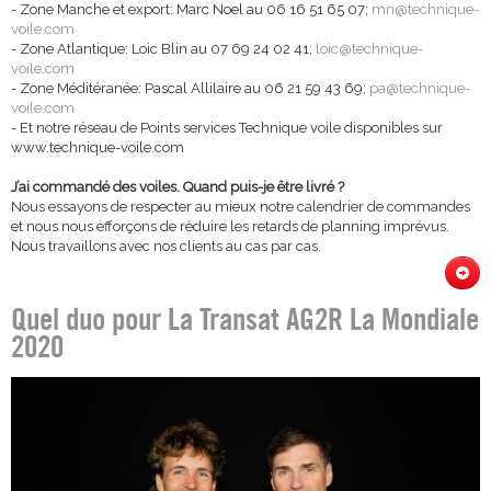
- Zone Manche et export: Marc Noel au 06 16 51 65 07;
mn@technique-
voile.com
- Zone Atlantique: Loic Blin au 07 69 24 02 41;
loic@technique-
voile.com
- Zone Méditéranée: Pascal Allilaire au 06 21 59 43 69;
pa@technique-
voile.com
- Et notre réseau de Points services Technique voile disponibles sur
www.technique-voile.com
J’ai commandé des voiles. Quand puis-je être livré ?
Nous essayons de respecter au mieux notre calendrier de commandes
et nous nous efforçons de réduire les retards de planning imprévus.
Nous travaillons avec nos clients au cas par cas.
Quel duo pour La Transat AG2R La Mondiale
2020