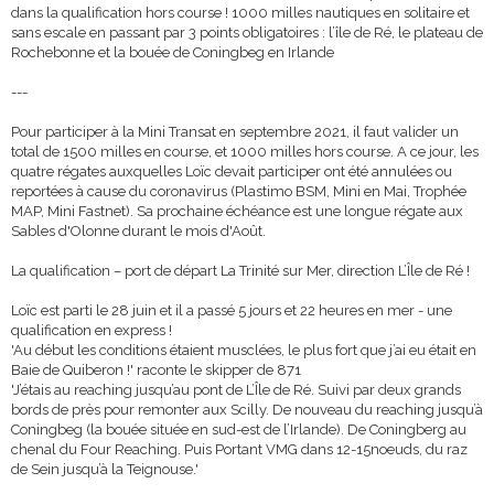
dans la qualification hors course !
1000 milles nautiques en solitaire et
sans escale en passant par 3 points obligatoires : l’île de Ré, le plateau de
Rochebonne et la bouée de Coningbeg en Irlande
---
Pour participer à la Mini Transat en septembre 2021, il faut valider un
total de 1500 milles en course, et 1000 milles hors course. A ce jour, les
quatre régates auxquelles Loïc devait participer ont été annulées ou
reportées à cause du coronavirus (Plastimo BSM, Mini en Mai, Trophée
MAP, Mini Fastnet). Sa prochaine échéance est une longue régate aux
Sables d'Olonne durant le mois d'Août.
La qualification – port de départ La Trinité sur Mer, direction L’Île de Ré !
Loïc est parti le 28 juin et il a passé 5 jours et 22 heures en mer - une
qualification en express !
'Au début les conditions étaient musclées, le plus fort que j’ai eu était en
Baie de Quiberon !' raconte le skipper de 871
'J’étais au reaching jusqu’au pont de L’Île de Ré. Suivi par deux grands
bords de près pour remonter aux Scilly. De nouveau du reaching jusqu’à
Coningbeg (la bouée située en sud-est de l’Irlande). De Coningberg au
chenal du Four Reaching. Puis Portant VMG dans 12-15noeuds, du raz
de Sein jusqu’à la Teignouse.'