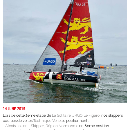
14 JUNE 2019
Lors de cette 2ème étape de
La Solitaire URGO Le Figaro
, nos skippers
équipés de voiles
Technique Voile
se positionnent :
-
Alexis Loison - Skipper
,
Région Normandie
en 8ème position