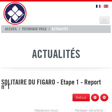
VOILES CROISIÈRES
ACCUEIL
/
TECHNIQUE VOILE
/
ACTUALITÉS
SELLERIE
TECHNIQUE VOILE
ACTUALITÉS
CONTACT
SOLITAIRE DU FIGARO - Etape 1 - Report
n°1
Retour
Rejoignez-nous :
Partager cet article :