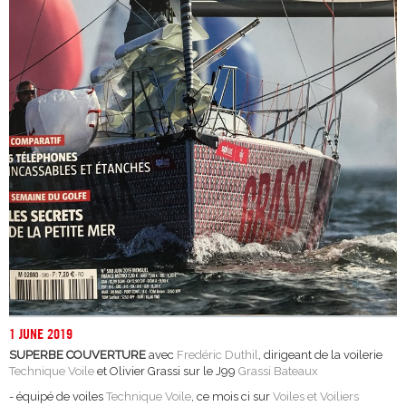
1 JUNE 2019
SUPERBE COUVERTURE
avec
Fredéric Duthil
, dirigeant de la voilerie
Technique Voile
et Olivier Grassi sur le J99
Grassi Bateaux
- équipé de voiles
Technique Voile
, ce mois ci sur
Voiles et Voiliers