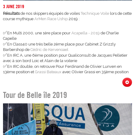
3 JUNE 2019
Résultats
de nos skippers équipés de voiles
Technique Voile
lors de cette
course mythique
ArMen Race Uship
2019 :
✅
En Multi 2000, une 1ère place pour
Acapella - 2019
de Charlie
Capelle
✅
En Class40 une très belle 2ème place pour Cabinet Z Grizzly
Barbershop de
Cédric de Kervenoael
✅
En IRC A, une 6ème position pour Qualiconsult de Jacques Pelletier
avec à son bord Loic et Alain de la voilerie
✅
En IRC double, on retrouve Pour Ferdinand de Olivier Lunven en
13ème position et
Grassi Bateaux
avec Olivier Grassi en 35ème position
Tour de Belle île 2019