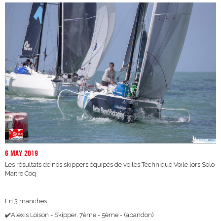
6 MAY 2019
Les résultats de nos skippers équipés de voiles Technique Voile lors Solo
Maitre Coq
En 3 manches :
✔️Alexis Loison - Skipper, 7ème - 5ème - (abandon)