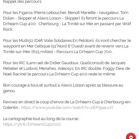
Rappel des parcours
Pour les Figaros (Pierre Leboucher, Benoît Mariette - navigateur, Tom
Dolan - Skipper et Alexis Loison - Skipper) ils feront le parcours La
Drheam Cup 400 : Cherbourg - La Trinité sur Mer en passant par Wolf
Rock.
Pour les Multi50 (Défi Voile Solidaires En Peloton), ils iront chercher le
waypoint en Mer Celtique (51°Nord 8°Ouest) avant de revenir vers La
Trinité-sur-Mer (615 milles) - Parcours La Drheam Cup 700.
Pour les IRC (Lann ael de Didier Gaudoux, Qualiconsult de Jacques
Pelletier et Ludovic Menahes, Adeosys. En IRC double: Foggy Dew de
Noel Racine) le parcours La Drheam Cup 400 reste le même
Bon courage à tous et surtout à Alexis Loison après sa blessure au
genou.
Revivez en direct le coup d'envoi de La Drheam-Cup à Cherbourg-en-
Cotentin :
https://www.youtube.com/watch?v=ziEP3paLv1Y
La cartographie tout au long de la course :
https://yb.tl/DrheamCup2020